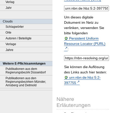
Verlag
Jahr
Um dieses digitale
Clouds
Dokument im Netz zu
Schlagwörter
verlinken, verwenden Sie
Orte
bitte folgenden
Persistent Uniform
Autoren / Beteiligte
Resource Locator (PURL)
Verlage
:
Jahre
Weitere E-Pflichtsammlungen
Sie können die Auflösung
Publikationen aus dem
des Links auch hier testen:
Regierungsbezirk Düsseldorf
urn:nbn:de:hbz:5:2-
Publikationen aus den
Regierungsbezirken Münster,
397755
Arnsberg und Detmold
Nähere
Erläuterungen