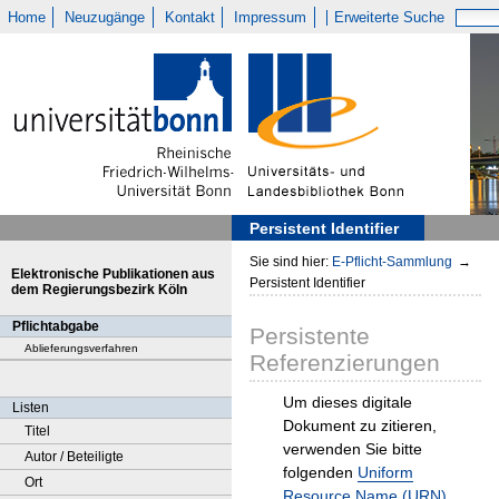
Home
Neuzugänge
Kontakt
Impressum
Erweiterte Suche
Persistent Identifier
Sie sind hier:
E-Pflicht-Sammlung
→
Elektronische Publikationen aus
Persistent Identifier
dem Regierungsbezirk Köln
Pflichtabgabe
Persistente
Ablieferungsverfahren
Referenzierungen
Um dieses digitale
Listen
Dokument zu zitieren,
Titel
verwenden Sie bitte
Autor / Beteiligte
folgenden
Uniform
Ort
Resource Name (URN)