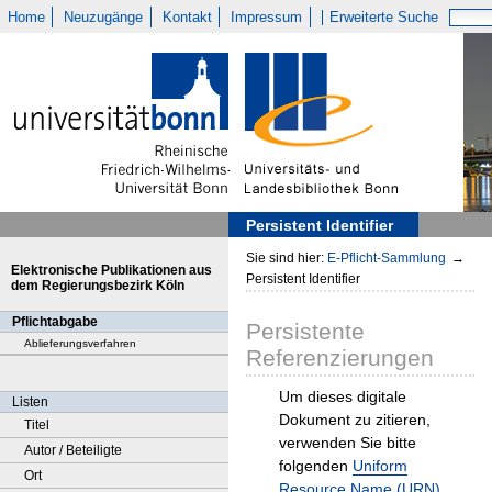
Home
Neuzugänge
Kontakt
Impressum
Erweiterte Suche
Persistent Identifier
Sie sind hier:
E-Pflicht-Sammlung
→
Elektronische Publikationen aus
Persistent Identifier
dem Regierungsbezirk Köln
Pflichtabgabe
Persistente
Ablieferungsverfahren
Referenzierungen
Um dieses digitale
Listen
Dokument zu zitieren,
Titel
verwenden Sie bitte
Autor / Beteiligte
folgenden
Uniform
Ort
Resource Name (URN)