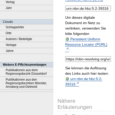
Verlag
Jahr
Um dieses digitale
Clouds
Dokument im Netz zu
Schlagwörter
verlinken, verwenden Sie
Orte
bitte folgenden
Persistent Uniform
Autoren / Beteiligte
Resource Locator (PURL)
Verlage
:
Jahre
Weitere E-Pflichtsammlungen
Sie können die Auflösung
Publikationen aus dem
des Links auch hier testen:
Regierungsbezirk Düsseldorf
urn:nbn:de:hbz:5:2-
Publikationen aus den
Regierungsbezirken Münster,
39316
Arnsberg und Detmold
Nähere
Erläuterungen