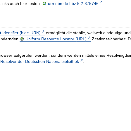
Links auch hier testen:
urn:nbn:de:hbz:5:2-375746
t Identifier (hier: URN)
ermöglicht die stabile, weltweit eindeutige 
h ändernden
Uniform Resource Locator (URL)
Zitationssicherheit. 
rowser aufgerufen werden, sondern werden mittels eines Resolvingdiens
esolver der Deutschen Nationalbibliothek
.