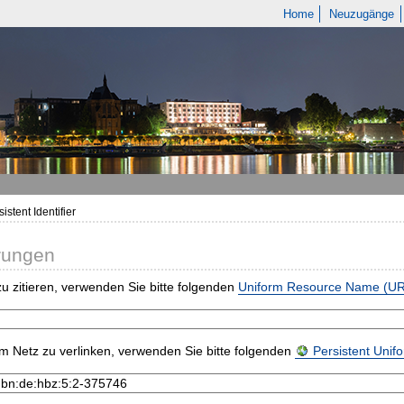
Home
Neuzugänge
istent Identifier
rungen
u zitieren, verwenden Sie bitte folgenden
Uniform Resource Name (U
m Netz zu verlinken, verwenden Sie bitte folgenden
Persistent Uni