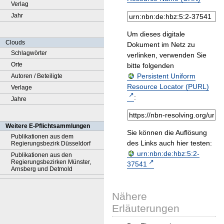
Verlag
Jahr
Um dieses digitale
Clouds
Dokument im Netz zu
Schlagwörter
verlinken, verwenden Sie
Orte
bitte folgenden
Persistent Uniform
Autoren / Beteiligte
Resource Locator (PURL)
Verlage
:
Jahre
Weitere E-Pflichtsammlungen
Sie können die Auflösung
Publikationen aus dem
des Links auch hier testen:
Regierungsbezirk Düsseldorf
urn:nbn:de:hbz:5:2-
Publikationen aus den
Regierungsbezirken Münster,
37541
Arnsberg und Detmold
Nähere
Erläuterungen