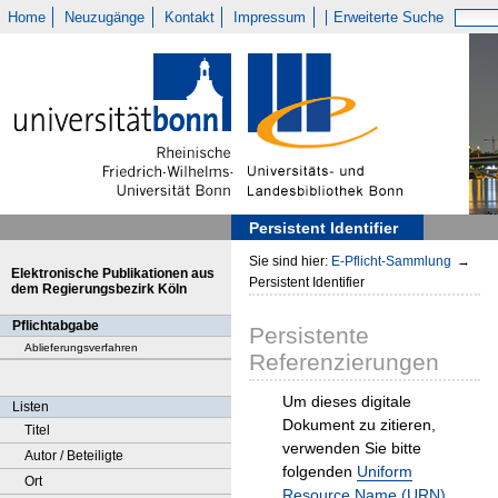
Home
Neuzugänge
Kontakt
Impressum
Erweiterte Suche
Persistent Identifier
Sie sind hier:
E-Pflicht-Sammlung
→
Elektronische Publikationen aus
Persistent Identifier
dem Regierungsbezirk Köln
Pflichtabgabe
Persistente
Ablieferungsverfahren
Referenzierungen
Um dieses digitale
Listen
Dokument zu zitieren,
Titel
verwenden Sie bitte
Autor / Beteiligte
folgenden
Uniform
Ort
Resource Name (URN)