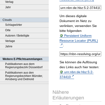
Verlag
Jahr
Um dieses digitale
Clouds
Dokument im Netz zu
Schlagwörter
verlinken, verwenden Sie
Orte
bitte folgenden
Persistent Uniform
Autoren / Beteiligte
Resource Locator (PURL)
Verlage
:
Jahre
Weitere E-Pflichtsammlungen
Sie können die Auflösung
Publikationen aus dem
des Links auch hier testen:
Regierungsbezirk Düsseldorf
urn:nbn:de:hbz:5:2-
Publikationen aus den
Regierungsbezirken Münster,
374410
Arnsberg und Detmold
Nähere
Erläuterungen