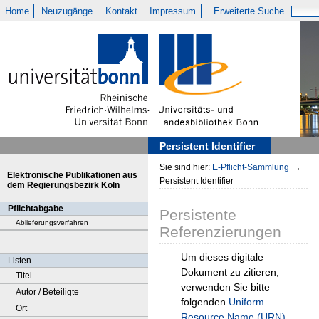
Home
Neuzugänge
Kontakt
Impressum
Erweiterte Suche
Persistent Identifier
Sie sind hier:
E-Pflicht-Sammlung
→
Elektronische Publikationen aus
Persistent Identifier
dem Regierungsbezirk Köln
Pflichtabgabe
Persistente
Ablieferungsverfahren
Referenzierungen
Um dieses digitale
Listen
Dokument zu zitieren,
Titel
verwenden Sie bitte
Autor / Beteiligte
folgenden
Uniform
Ort
Resource Name (URN)