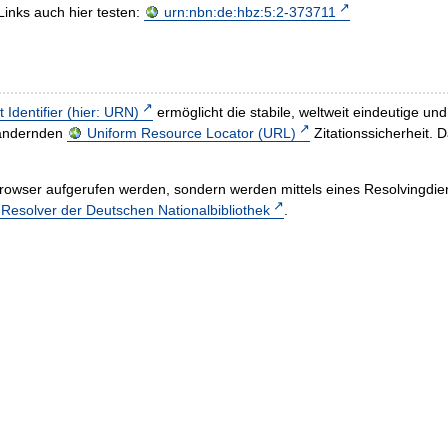
Links auch hier testen:
urn:nbn:de:hbz:5:2-373711
t Identifier (hier: URN)
ermöglicht die stabile, weltweit eindeutige 
h ändernden
Uniform Resource Locator (URL)
Zitationssicherheit. 
rowser aufgerufen werden, sondern werden mittels eines Resolvingdiens
esolver der Deutschen Nationalbibliothek
.