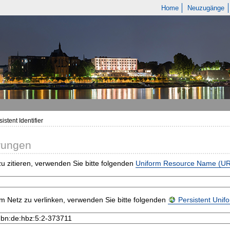
Home
Neuzugänge
istent Identifier
rungen
u zitieren, verwenden Sie bitte folgenden
Uniform Resource Name (U
m Netz zu verlinken, verwenden Sie bitte folgenden
Persistent Uni