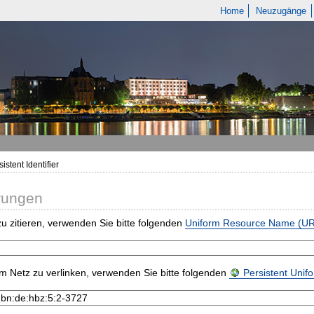
Home
Neuzugänge
istent Identifier
rungen
u zitieren, verwenden Sie bitte folgenden
Uniform Resource Name (U
m Netz zu verlinken, verwenden Sie bitte folgenden
Persistent Uni