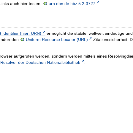
Links auch hier testen:
urn:nbn:de:hbz:5:2-3727
t Identifier (hier: URN)
ermöglicht die stabile, weltweit eindeutige 
h ändernden
Uniform Resource Locator (URL)
Zitationssicherheit. 
rowser aufgerufen werden, sondern werden mittels eines Resolvingdiens
esolver der Deutschen Nationalbibliothek
.