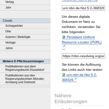
Verlag
Jahr
Um dieses digitale
Clouds
Dokument im Netz zu
Schlagwörter
verlinken, verwenden Sie
Orte
bitte folgenden
Persistent Uniform
Autoren / Beteiligte
Resource Locator (PURL)
Verlage
:
Jahre
Weitere E-Pflichtsammlungen
Sie können die Auflösung
Publikationen aus dem
des Links auch hier testen:
Regierungsbezirk Düsseldorf
urn:nbn:de:hbz:5:2-
Publikationen aus den
Regierungsbezirken Münster,
368326
Arnsberg und Detmold
Nähere
Erläuterungen