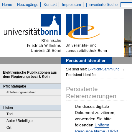
Home
Neuzugänge
Kontakt
Impressum
Erweiterte Suche
Persistent Identifier
Sie sind hier:
E-Pflicht-Sammlung
→
Elektronische Publikationen aus
Persistent Identifier
dem Regierungsbezirk Köln
Pflichtabgabe
Persistente
Ablieferungsverfahren
Referenzierungen
Um dieses digitale
Listen
Dokument zu zitieren,
Titel
verwenden Sie bitte
Autor / Beteiligte
folgenden
Uniform
Ort
Resource Name (URN)