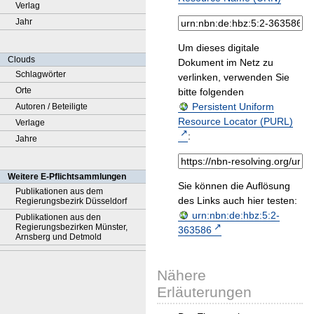
Verlag
Jahr
Um dieses digitale
Clouds
Dokument im Netz zu
Schlagwörter
verlinken, verwenden Sie
Orte
bitte folgenden
Persistent Uniform
Autoren / Beteiligte
Resource Locator (PURL)
Verlage
:
Jahre
Weitere E-Pflichtsammlungen
Sie können die Auflösung
Publikationen aus dem
des Links auch hier testen:
Regierungsbezirk Düsseldorf
urn:nbn:de:hbz:5:2-
Publikationen aus den
Regierungsbezirken Münster,
363586
Arnsberg und Detmold
Nähere
Erläuterungen