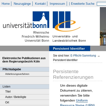
Home
Neuzugänge
Kontakt
Impressum
Erweiterte Suche
Persistent Identifier
Sie sind hier:
E-Pflicht-Sammlung
→
Elektronische Publikationen aus
Persistent Identifier
dem Regierungsbezirk Köln
Pflichtabgabe
Persistente
Ablieferungsverfahren
Referenzierungen
Um dieses digitale
Listen
Dokument zu zitieren,
Titel
verwenden Sie bitte
Autor / Beteiligte
folgenden
Uniform
Ort
Resource Name (URN)