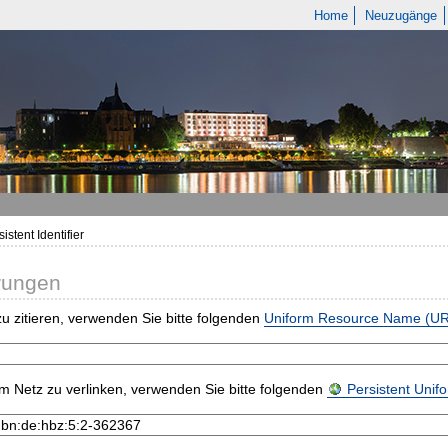
Home
Neuzugänge
istent Identifier
rungen
u zitieren, verwenden Sie bitte folgenden
Uniform Resource Name (U
m Netz zu verlinken, verwenden Sie bitte folgenden
Persistent Uni