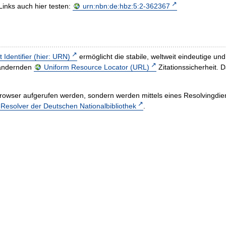
Links auch hier testen:
urn:nbn:de:hbz:5:2-362367
t Identifier (hier: URN)
ermöglicht die stabile, weltweit eindeutige 
h ändernden
Uniform Resource Locator (URL)
Zitationssicherheit. 
rowser aufgerufen werden, sondern werden mittels eines Resolvingdiens
esolver der Deutschen Nationalbibliothek
.