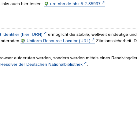
Links auch hier testen:
urn:nbn:de:hbz:5:2-35937
t Identifier (hier: URN)
ermöglicht die stabile, weltweit eindeutige 
h ändernden
Uniform Resource Locator (URL)
Zitationssicherheit. 
rowser aufgerufen werden, sondern werden mittels eines Resolvingdiens
esolver der Deutschen Nationalbibliothek
.