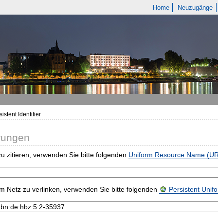
Home
Neuzugänge
istent Identifier
rungen
u zitieren, verwenden Sie bitte folgenden
Uniform Resource Name (U
m Netz zu verlinken, verwenden Sie bitte folgenden
Persistent Uni