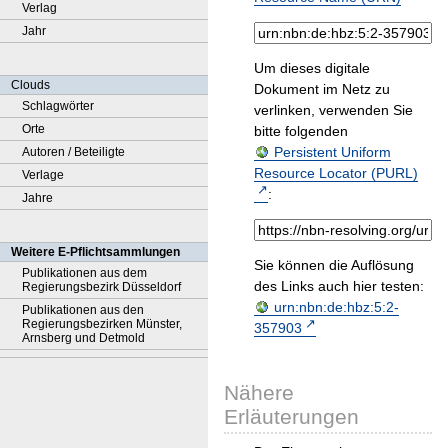
Verlag
Jahr
Um dieses digitale
Clouds
Dokument im Netz zu
Schlagwörter
verlinken, verwenden Sie
Orte
bitte folgenden
Persistent Uniform
Autoren / Beteiligte
Resource Locator (PURL)
Verlage
:
Jahre
Weitere E-Pflichtsammlungen
Sie können die Auflösung
Publikationen aus dem
des Links auch hier testen:
Regierungsbezirk Düsseldorf
urn:nbn:de:hbz:5:2-
Publikationen aus den
Regierungsbezirken Münster,
357903
Arnsberg und Detmold
Nähere
Erläuterungen