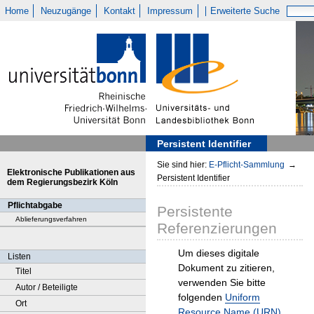
Home
Neuzugänge
Kontakt
Impressum
Erweiterte Suche
Persistent Identifier
Sie sind hier:
E-Pflicht-Sammlung
→
Elektronische Publikationen aus
Persistent Identifier
dem Regierungsbezirk Köln
Pflichtabgabe
Persistente
Ablieferungsverfahren
Referenzierungen
Um dieses digitale
Listen
Dokument zu zitieren,
Titel
verwenden Sie bitte
Autor / Beteiligte
folgenden
Uniform
Ort
Resource Name (URN)