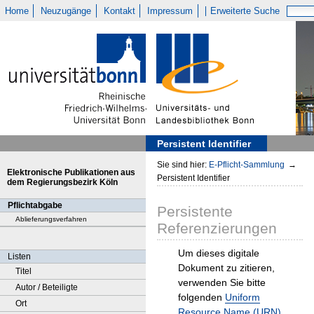
Home
Neuzugänge
Kontakt
Impressum
Erweiterte Suche
Persistent Identifier
Sie sind hier:
E-Pflicht-Sammlung
→
Elektronische Publikationen aus
Persistent Identifier
dem Regierungsbezirk Köln
Pflichtabgabe
Persistente
Ablieferungsverfahren
Referenzierungen
Um dieses digitale
Listen
Dokument zu zitieren,
Titel
verwenden Sie bitte
Autor / Beteiligte
folgenden
Uniform
Ort
Resource Name (URN)