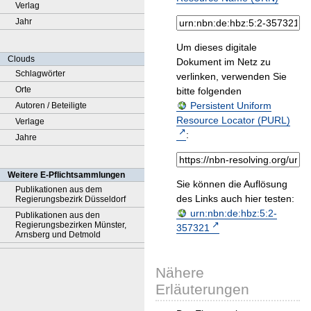
Verlag
Jahr
Um dieses digitale
Clouds
Dokument im Netz zu
Schlagwörter
verlinken, verwenden Sie
Orte
bitte folgenden
Persistent Uniform
Autoren / Beteiligte
Resource Locator (PURL)
Verlage
:
Jahre
Weitere E-Pflichtsammlungen
Sie können die Auflösung
Publikationen aus dem
des Links auch hier testen:
Regierungsbezirk Düsseldorf
urn:nbn:de:hbz:5:2-
Publikationen aus den
Regierungsbezirken Münster,
357321
Arnsberg und Detmold
Nähere
Erläuterungen