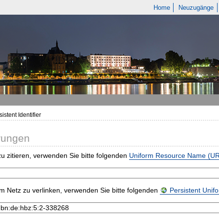
Home
Neuzugänge
istent Identifier
rungen
u zitieren, verwenden Sie bitte folgenden
Uniform Resource Name (U
m Netz zu verlinken, verwenden Sie bitte folgenden
Persistent Uni