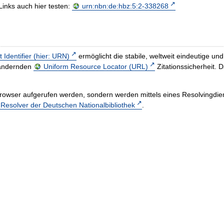
Links auch hier testen:
urn:nbn:de:hbz:5:2-338268
t Identifier (hier: URN)
ermöglicht die stabile, weltweit eindeutige 
h ändernden
Uniform Resource Locator (URL)
Zitationssicherheit. 
rowser aufgerufen werden, sondern werden mittels eines Resolvingdiens
esolver der Deutschen Nationalbibliothek
.