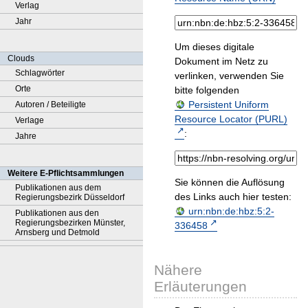
Verlag
Jahr
Um dieses digitale
Clouds
Dokument im Netz zu
Schlagwörter
verlinken, verwenden Sie
Orte
bitte folgenden
Persistent Uniform
Autoren / Beteiligte
Resource Locator (PURL)
Verlage
:
Jahre
Weitere E-Pflichtsammlungen
Sie können die Auflösung
Publikationen aus dem
des Links auch hier testen:
Regierungsbezirk Düsseldorf
urn:nbn:de:hbz:5:2-
Publikationen aus den
Regierungsbezirken Münster,
336458
Arnsberg und Detmold
Nähere
Erläuterungen