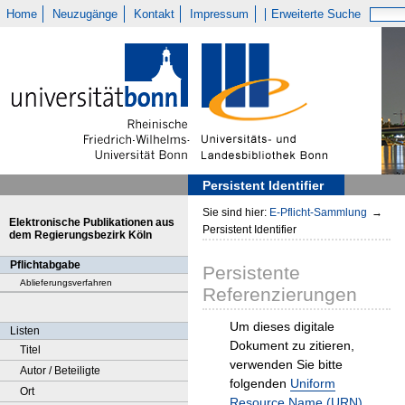
Home
Neuzugänge
Kontakt
Impressum
Erweiterte Suche
Persistent Identifier
Sie sind hier:
E-Pflicht-Sammlung
→
Elektronische Publikationen aus
Persistent Identifier
dem Regierungsbezirk Köln
Pflichtabgabe
Persistente
Ablieferungsverfahren
Referenzierungen
Um dieses digitale
Listen
Dokument zu zitieren,
Titel
verwenden Sie bitte
Autor / Beteiligte
folgenden
Uniform
Ort
Resource Name (URN)