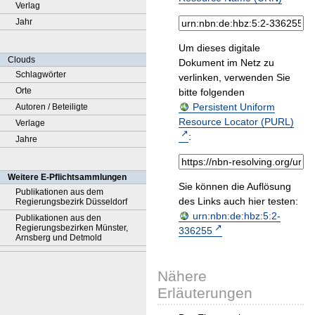
Verlag
Jahr
Um dieses digitale
Clouds
Dokument im Netz zu
Schlagwörter
verlinken, verwenden Sie
Orte
bitte folgenden
Persistent Uniform
Autoren / Beteiligte
Resource Locator (PURL)
Verlage
:
Jahre
Weitere E-Pflichtsammlungen
Sie können die Auflösung
Publikationen aus dem
des Links auch hier testen:
Regierungsbezirk Düsseldorf
urn:nbn:de:hbz:5:2-
Publikationen aus den
Regierungsbezirken Münster,
336255
Arnsberg und Detmold
Nähere
Erläuterungen