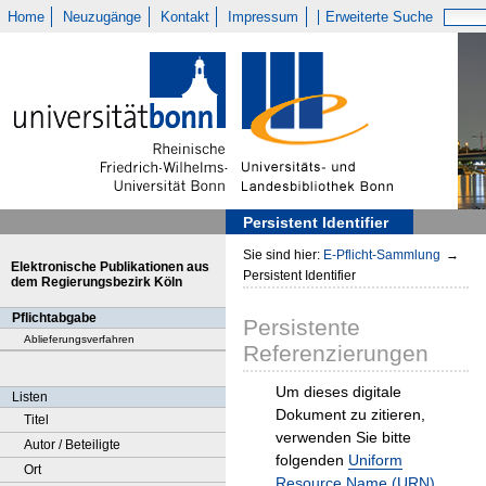
Home
Neuzugänge
Kontakt
Impressum
Erweiterte Suche
Persistent Identifier
Sie sind hier:
E-Pflicht-Sammlung
→
Elektronische Publikationen aus
Persistent Identifier
dem Regierungsbezirk Köln
Pflichtabgabe
Persistente
Ablieferungsverfahren
Referenzierungen
Um dieses digitale
Listen
Dokument zu zitieren,
Titel
verwenden Sie bitte
Autor / Beteiligte
folgenden
Uniform
Ort
Resource Name (URN)