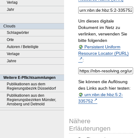
Verlag
Jahr
Um dieses digitale
Clouds
Dokument im Netz zu
Schlagwörter
verlinken, verwenden Sie
Orte
bitte folgenden
Persistent Uniform
Autoren / Beteiligte
Resource Locator (PURL)
Verlage
:
Jahre
Weitere E-Pflichtsammlungen
Sie können die Auflösung
Publikationen aus dem
des Links auch hier testen:
Regierungsbezirk Düsseldorf
urn:nbn:de:hbz:5:2-
Publikationen aus den
Regierungsbezirken Münster,
335752
Arnsberg und Detmold
Nähere
Erläuterungen