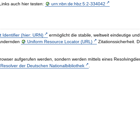
Links auch hier testen:
urn:nbn:de:hbz:5:2-334042
t Identifier (hier: URN)
ermöglicht die stabile, weltweit eindeutige 
h ändernden
Uniform Resource Locator (URL)
Zitationssicherheit. 
rowser aufgerufen werden, sondern werden mittels eines Resolvingdiens
esolver der Deutschen Nationalbibliothek
.