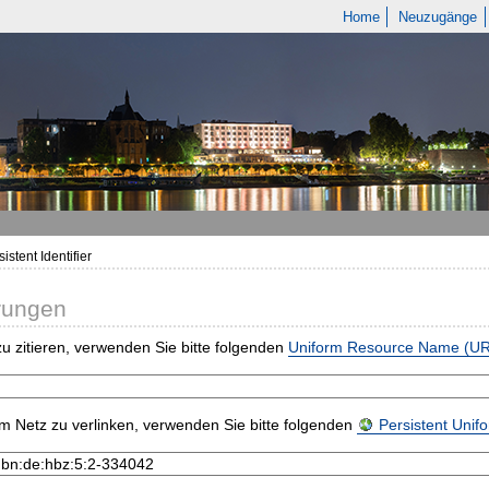
Home
Neuzugänge
istent Identifier
rungen
u zitieren, verwenden Sie bitte folgenden
Uniform Resource Name (U
m Netz zu verlinken, verwenden Sie bitte folgenden
Persistent Uni