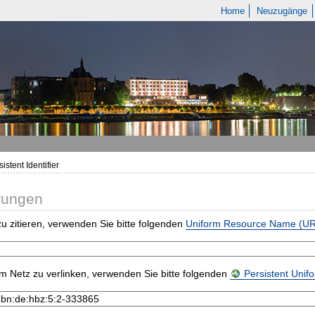
Home
Neuzugänge
istent Identifier
rungen
u zitieren, verwenden Sie bitte folgenden
Uniform Resource Name (U
m Netz zu verlinken, verwenden Sie bitte folgenden
Persistent Uni