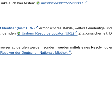
Links auch hier testen:
urn:nbn:de:hbz:5:2-333865
t Identifier (hier: URN)
ermöglicht die stabile, weltweit eindeutige 
h ändernden
Uniform Resource Locator (URL)
Zitationssicherheit. 
rowser aufgerufen werden, sondern werden mittels eines Resolvingdiens
esolver der Deutschen Nationalbibliothek
.