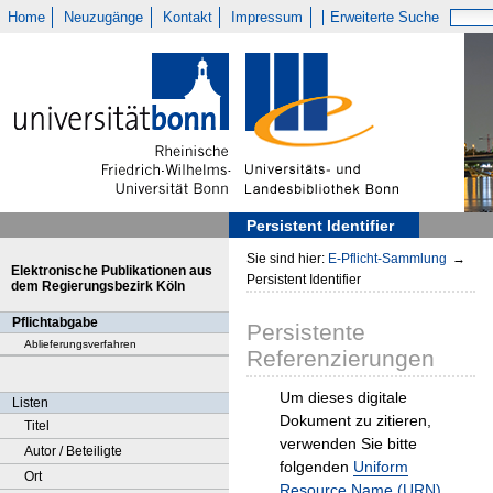
Home
Neuzugänge
Kontakt
Impressum
Erweiterte Suche
Persistent Identifier
Sie sind hier:
E-Pflicht-Sammlung
→
Elektronische Publikationen aus
Persistent Identifier
dem Regierungsbezirk Köln
Pflichtabgabe
Persistente
Ablieferungsverfahren
Referenzierungen
Um dieses digitale
Listen
Dokument zu zitieren,
Titel
verwenden Sie bitte
Autor / Beteiligte
folgenden
Uniform
Ort
Resource Name (URN)