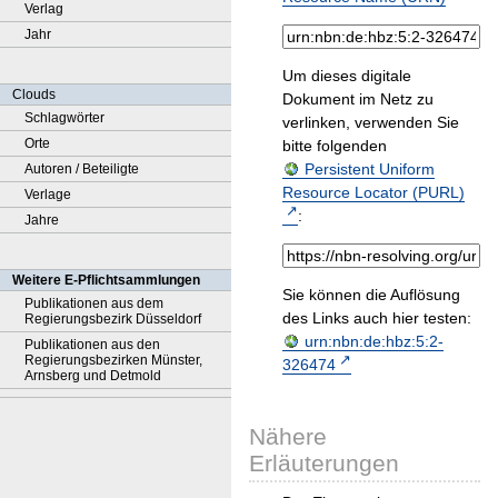
Verlag
Jahr
Um dieses digitale
Clouds
Dokument im Netz zu
Schlagwörter
verlinken, verwenden Sie
Orte
bitte folgenden
Persistent Uniform
Autoren / Beteiligte
Resource Locator (PURL)
Verlage
:
Jahre
Weitere E-Pflichtsammlungen
Sie können die Auflösung
Publikationen aus dem
des Links auch hier testen:
Regierungsbezirk Düsseldorf
urn:nbn:de:hbz:5:2-
Publikationen aus den
Regierungsbezirken Münster,
326474
Arnsberg und Detmold
Nähere
Erläuterungen