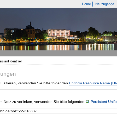
Home
Neuzugänge
istent Identifier
rungen
u zitieren, verwenden Sie bitte folgenden
Uniform Resource Name (U
m Netz zu verlinken, verwenden Sie bitte folgenden
Persistent Uni