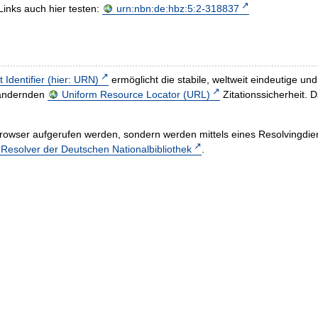
Links auch hier testen:
urn:nbn:de:hbz:5:2-318837
t Identifier (hier: URN)
ermöglicht die stabile, weltweit eindeutige 
h ändernden
Uniform Resource Locator (URL)
Zitationssicherheit. 
rowser aufgerufen werden, sondern werden mittels eines Resolvingdiens
esolver der Deutschen Nationalbibliothek
.