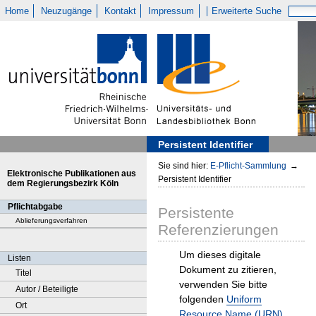
Home
Neuzugänge
Kontakt
Impressum
Erweiterte Suche
Persistent Identifier
Sie sind hier:
E-Pflicht-Sammlung
→
Elektronische Publikationen aus
Persistent Identifier
dem Regierungsbezirk Köln
Pflichtabgabe
Persistente
Ablieferungsverfahren
Referenzierungen
Um dieses digitale
Listen
Dokument zu zitieren,
Titel
verwenden Sie bitte
Autor / Beteiligte
folgenden
Uniform
Ort
Resource Name (URN)