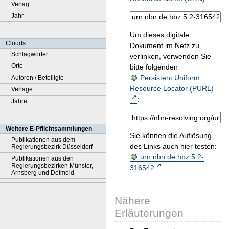
Verlag
Jahr
Um dieses digitale
Clouds
Dokument im Netz zu
Schlagwörter
verlinken, verwenden Sie
Orte
bitte folgenden
Persistent Uniform
Autoren / Beteiligte
Resource Locator (PURL)
Verlage
:
Jahre
Weitere E-Pflichtsammlungen
Sie können die Auflösung
Publikationen aus dem
des Links auch hier testen:
Regierungsbezirk Düsseldorf
urn:nbn:de:hbz:5:2-
Publikationen aus den
Regierungsbezirken Münster,
316542
Arnsberg und Detmold
Nähere
Erläuterungen