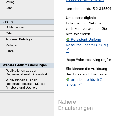
Verlag
Jahr
Um dieses digitale
Clouds
Dokument im Netz zu
Schlagwörter
verlinken, verwenden Sie
Orte
bitte folgenden
Persistent Uniform
Autoren / Beteiligte
Resource Locator (PURL)
Verlage
:
Jahre
Weitere E-Pflichtsammlungen
Sie können die Auflösung
Publikationen aus dem
des Links auch hier testen:
Regierungsbezirk Düsseldorf
urn:nbn:de:hbz:5:2-
Publikationen aus den
Regierungsbezirken Münster,
315501
Arnsberg und Detmold
Nähere
Erläuterungen