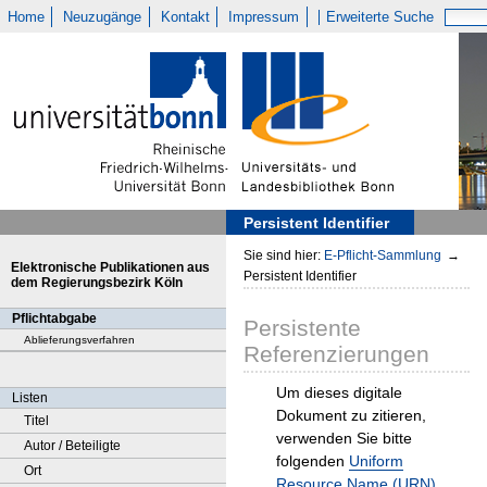
Home
Neuzugänge
Kontakt
Impressum
Erweiterte Suche
Persistent Identifier
Sie sind hier:
E-Pflicht-Sammlung
→
Elektronische Publikationen aus
Persistent Identifier
dem Regierungsbezirk Köln
Pflichtabgabe
Persistente
Ablieferungsverfahren
Referenzierungen
Um dieses digitale
Listen
Dokument zu zitieren,
Titel
verwenden Sie bitte
Autor / Beteiligte
folgenden
Uniform
Ort
Resource Name (URN)