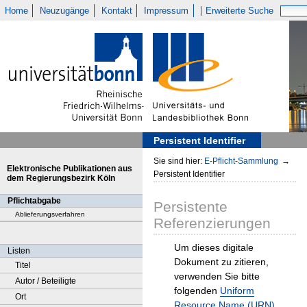
Home
Neuzugänge
Kontakt
Impressum
Erweiterte Suche
Persistent Identifier
Sie sind hier:
E-Pflicht-Sammlung
→
Elektronische Publikationen aus
Persistent Identifier
dem Regierungsbezirk Köln
Pflichtabgabe
Persistente
Ablieferungsverfahren
Referenzierungen
Um dieses digitale
Listen
Dokument zu zitieren,
Titel
verwenden Sie bitte
Autor / Beteiligte
folgenden
Uniform
Ort
Resource Name (URN)