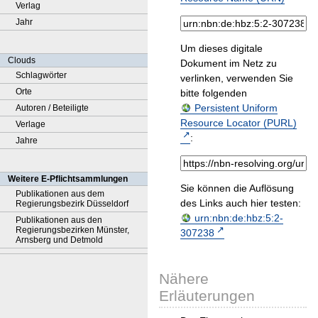
Verlag
Jahr
Um dieses digitale
Clouds
Dokument im Netz zu
Schlagwörter
verlinken, verwenden Sie
Orte
bitte folgenden
Persistent Uniform
Autoren / Beteiligte
Resource Locator (PURL)
Verlage
:
Jahre
Weitere E-Pflichtsammlungen
Sie können die Auflösung
Publikationen aus dem
des Links auch hier testen:
Regierungsbezirk Düsseldorf
urn:nbn:de:hbz:5:2-
Publikationen aus den
Regierungsbezirken Münster,
307238
Arnsberg und Detmold
Nähere
Erläuterungen