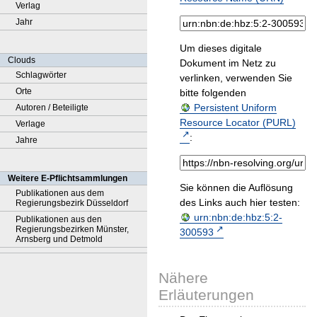
Verlag
Jahr
Um dieses digitale
Clouds
Dokument im Netz zu
Schlagwörter
verlinken, verwenden Sie
Orte
bitte folgenden
Persistent Uniform
Autoren / Beteiligte
Resource Locator (PURL)
Verlage
:
Jahre
Weitere E-Pflichtsammlungen
Sie können die Auflösung
Publikationen aus dem
des Links auch hier testen:
Regierungsbezirk Düsseldorf
urn:nbn:de:hbz:5:2-
Publikationen aus den
Regierungsbezirken Münster,
300593
Arnsberg und Detmold
Nähere
Erläuterungen