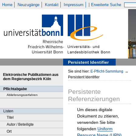
Home
Neuzugänge
Kontakt
Impressum
Erweiterte Suche
Persistent Identifier
Sie sind hier:
E-Pflicht-Sammlung
→
Elektronische Publikationen aus
Persistent Identifier
dem Regierungsbezirk Köln
Pflichtabgabe
Persistente
Ablieferungsverfahren
Referenzierungen
Um dieses digitale
Listen
Dokument zu zitieren,
Titel
verwenden Sie bitte
Autor / Beteiligte
folgenden
Uniform
Ort
Resource Name (URN)