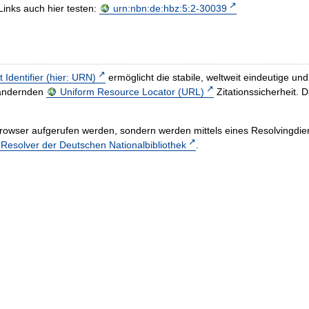
Links auch hier testen:
urn:nbn:de:hbz:5:2-30039
t Identifier (hier: URN)
ermöglicht die stabile, weltweit eindeutige 
h ändernden
Uniform Resource Locator (URL)
Zitationssicherheit. 
rowser aufgerufen werden, sondern werden mittels eines Resolvingdiens
esolver der Deutschen Nationalbibliothek
.