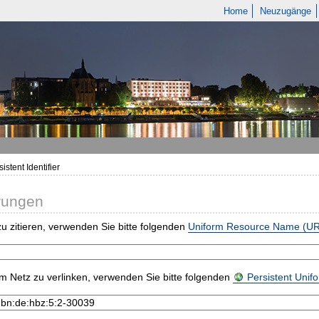
Home
Neuzugänge
istent Identifier
rungen
u zitieren, verwenden Sie bitte folgenden
Uniform Resource Name (U
m Netz zu verlinken, verwenden Sie bitte folgenden
Persistent Uni