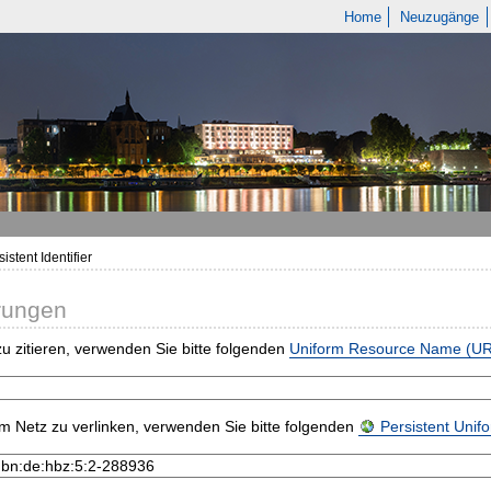
Home
Neuzugänge
istent Identifier
rungen
u zitieren, verwenden Sie bitte folgenden
Uniform Resource Name (U
m Netz zu verlinken, verwenden Sie bitte folgenden
Persistent Uni