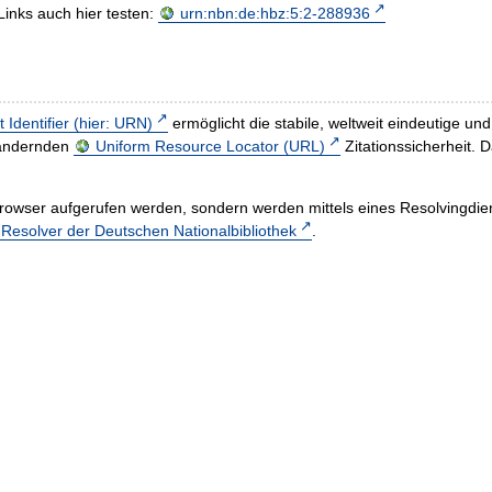
Links auch hier testen:
urn:nbn:de:hbz:5:2-288936
t Identifier (hier: URN)
ermöglicht die stabile, weltweit eindeutige 
h ändernden
Uniform Resource Locator (URL)
Zitationssicherheit. 
rowser aufgerufen werden, sondern werden mittels eines Resolvingdiens
esolver der Deutschen Nationalbibliothek
.