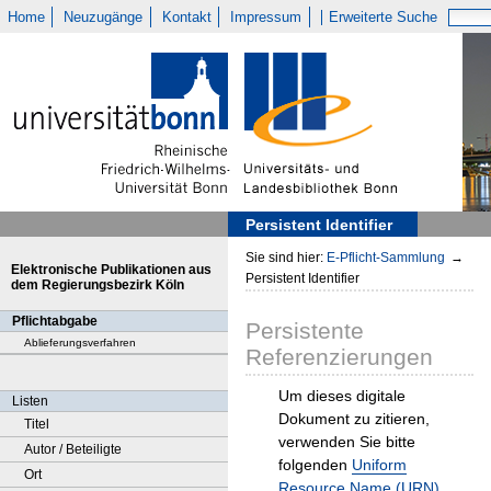
Home
Neuzugänge
Kontakt
Impressum
Erweiterte Suche
Persistent Identifier
Sie sind hier:
E-Pflicht-Sammlung
→
Elektronische Publikationen aus
Persistent Identifier
dem Regierungsbezirk Köln
Pflichtabgabe
Persistente
Ablieferungsverfahren
Referenzierungen
Um dieses digitale
Listen
Dokument zu zitieren,
Titel
verwenden Sie bitte
Autor / Beteiligte
folgenden
Uniform
Ort
Resource Name (URN)