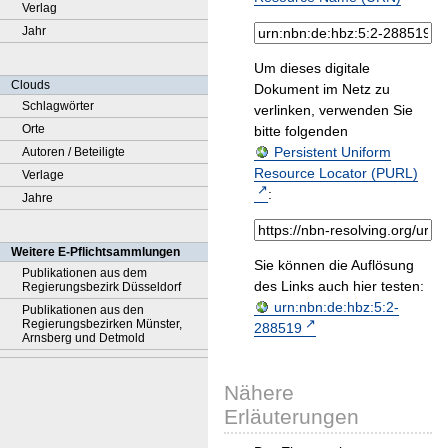
Verlag
Jahr
Um dieses digitale
Clouds
Dokument im Netz zu
Schlagwörter
verlinken, verwenden Sie
Orte
bitte folgenden
Persistent Uniform
Autoren / Beteiligte
Resource Locator (PURL)
Verlage
:
Jahre
Weitere E-Pflichtsammlungen
Sie können die Auflösung
Publikationen aus dem
des Links auch hier testen:
Regierungsbezirk Düsseldorf
urn:nbn:de:hbz:5:2-
Publikationen aus den
Regierungsbezirken Münster,
288519
Arnsberg und Detmold
Nähere
Erläuterungen