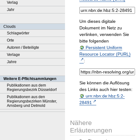
Verlag
Jahr
Um dieses digitale
Clouds
Dokument im Netz zu
Schlagwörter
verlinken, verwenden Sie
Orte
bitte folgenden
Persistent Uniform
Autoren / Beteiligte
Resource Locator (PURL)
Verlage
:
Jahre
Weitere E-Pflichtsammlungen
Sie können die Auflösung
Publikationen aus dem
des Links auch hier testen:
Regierungsbezirk Düsseldorf
urn:nbn:de:hbz:5:2-
Publikationen aus den
Regierungsbezirken Münster,
28491
Arnsberg und Detmold
Nähere
Erläuterungen