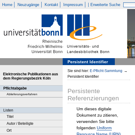
Home
Neuzugänge
Kontakt
Impressum
Erweiterte Suche
Persistent Identifier
Sie sind hier:
E-Pflicht-Sammlung
→
Elektronische Publikationen aus
Persistent Identifier
dem Regierungsbezirk Köln
Pflichtabgabe
Persistente
Ablieferungsverfahren
Referenzierungen
Um dieses digitale
Listen
Dokument zu zitieren,
Titel
verwenden Sie bitte
Autor / Beteiligte
folgenden
Uniform
Ort
Resource Name (URN)