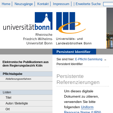
Home
Neuzugänge
Kontakt
Impressum
Erweiterte Suche
Persistent Identifier
Sie sind hier:
E-Pflicht-Sammlung
→
Elektronische Publikationen aus
Persistent Identifier
dem Regierungsbezirk Köln
Pflichtabgabe
Persistente
Ablieferungsverfahren
Referenzierungen
Um dieses digitale
Listen
Dokument zu zitieren,
Titel
verwenden Sie bitte
Autor / Beteiligte
folgenden
Uniform
Ort
Resource Name (URN)