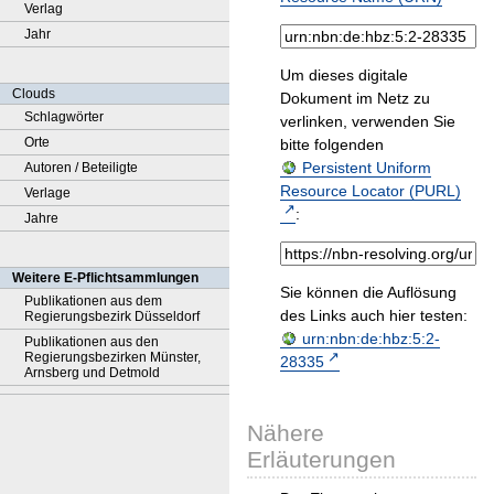
Verlag
Jahr
Um dieses digitale
Clouds
Dokument im Netz zu
Schlagwörter
verlinken, verwenden Sie
Orte
bitte folgenden
Persistent Uniform
Autoren / Beteiligte
Resource Locator (PURL)
Verlage
:
Jahre
Weitere E-Pflichtsammlungen
Sie können die Auflösung
Publikationen aus dem
des Links auch hier testen:
Regierungsbezirk Düsseldorf
urn:nbn:de:hbz:5:2-
Publikationen aus den
Regierungsbezirken Münster,
28335
Arnsberg und Detmold
Nähere
Erläuterungen