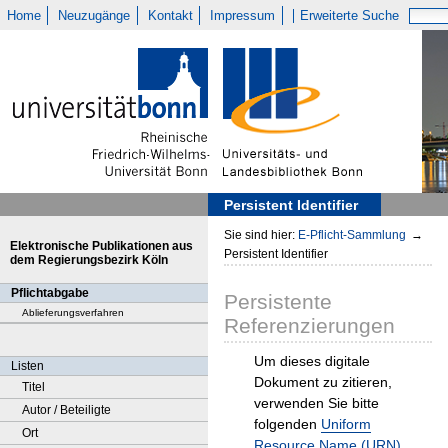
Home
Neuzugänge
Kontakt
Impressum
Erweiterte Suche
Persistent Identifier
Sie sind hier:
E-Pflicht-Sammlung
→
Elektronische Publikationen aus
Persistent Identifier
dem Regierungsbezirk Köln
Pflichtabgabe
Persistente
Ablieferungsverfahren
Referenzierungen
Um dieses digitale
Listen
Dokument zu zitieren,
Titel
verwenden Sie bitte
Autor / Beteiligte
folgenden
Uniform
Ort
Resource Name (URN)