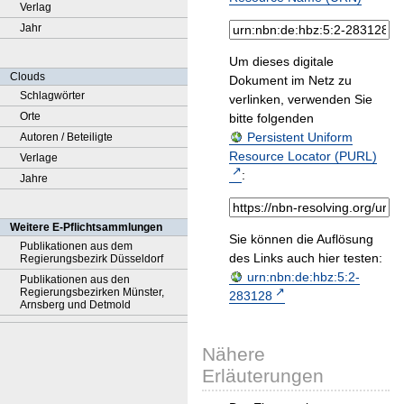
Verlag
Jahr
Um dieses digitale
Clouds
Dokument im Netz zu
Schlagwörter
verlinken, verwenden Sie
Orte
bitte folgenden
Persistent Uniform
Autoren / Beteiligte
Resource Locator (PURL)
Verlage
:
Jahre
Weitere E-Pflichtsammlungen
Sie können die Auflösung
Publikationen aus dem
des Links auch hier testen:
Regierungsbezirk Düsseldorf
urn:nbn:de:hbz:5:2-
Publikationen aus den
Regierungsbezirken Münster,
283128
Arnsberg und Detmold
Nähere
Erläuterungen