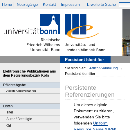
Home
Neuzugänge
Kontakt
Impressum
Erweiterte Suche
Persistent Identifier
Sie sind hier:
E-Pflicht-Sammlung
→
Elektronische Publikationen aus
Persistent Identifier
dem Regierungsbezirk Köln
Pflichtabgabe
Persistente
Ablieferungsverfahren
Referenzierungen
Um dieses digitale
Listen
Dokument zu zitieren,
Titel
verwenden Sie bitte
Autor / Beteiligte
folgenden
Uniform
Ort
Resource Name (URN)