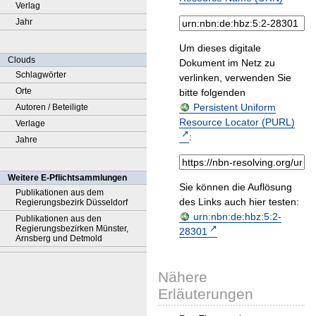
Verlag
Jahr
Um dieses digitale
Clouds
Dokument im Netz zu
Schlagwörter
verlinken, verwenden Sie
Orte
bitte folgenden
Persistent Uniform
Autoren / Beteiligte
Resource Locator (PURL)
Verlage
:
Jahre
Weitere E-Pflichtsammlungen
Sie können die Auflösung
Publikationen aus dem
des Links auch hier testen:
Regierungsbezirk Düsseldorf
urn:nbn:de:hbz:5:2-
Publikationen aus den
Regierungsbezirken Münster,
28301
Arnsberg und Detmold
Nähere
Erläuterungen