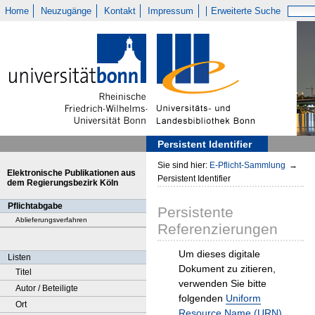
Home
Neuzugänge
Kontakt
Impressum
Erweiterte Suche
Persistent Identifier
Sie sind hier:
E-Pflicht-Sammlung
→
Elektronische Publikationen aus
Persistent Identifier
dem Regierungsbezirk Köln
Pflichtabgabe
Persistente
Ablieferungsverfahren
Referenzierungen
Um dieses digitale
Listen
Dokument zu zitieren,
Titel
verwenden Sie bitte
Autor / Beteiligte
folgenden
Uniform
Ort
Resource Name (URN)