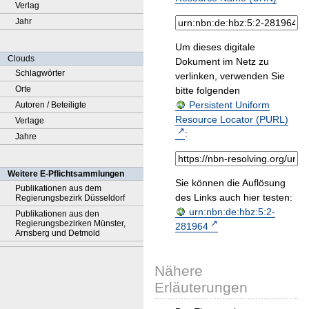
Verlag
Jahr
Um dieses digitale
Clouds
Dokument im Netz zu
Schlagwörter
verlinken, verwenden Sie
Orte
bitte folgenden
Persistent Uniform
Autoren / Beteiligte
Resource Locator (PURL)
Verlage
:
Jahre
Weitere E-Pflichtsammlungen
Sie können die Auflösung
Publikationen aus dem
des Links auch hier testen:
Regierungsbezirk Düsseldorf
urn:nbn:de:hbz:5:2-
Publikationen aus den
Regierungsbezirken Münster,
281964
Arnsberg und Detmold
Nähere
Erläuterungen