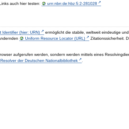
Links auch hier testen:
urn:nbn:de:hbz:5:2-281028
t Identifier (hier: URN)
ermöglicht die stabile, weltweit eindeutige 
h ändernden
Uniform Resource Locator (URL)
Zitationssicherheit. 
rowser aufgerufen werden, sondern werden mittels eines Resolvingdiens
esolver der Deutschen Nationalbibliothek
.