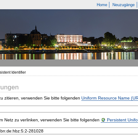
Home
Neuzugänge
istent Identifier
rungen
u zitieren, verwenden Sie bitte folgenden
Uniform Resource Name (U
m Netz zu verlinken, verwenden Sie bitte folgenden
Persistent Uni