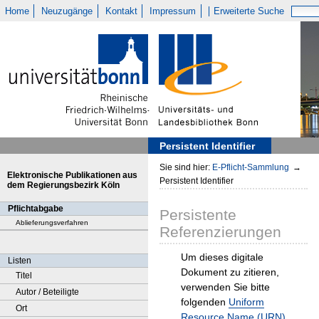
Home
Neuzugänge
Kontakt
Impressum
Erweiterte Suche
Persistent Identifier
Sie sind hier:
E-Pflicht-Sammlung
→
Elektronische Publikationen aus
Persistent Identifier
dem Regierungsbezirk Köln
Pflichtabgabe
Persistente
Ablieferungsverfahren
Referenzierungen
Um dieses digitale
Listen
Dokument zu zitieren,
Titel
verwenden Sie bitte
Autor / Beteiligte
folgenden
Uniform
Ort
Resource Name (URN)