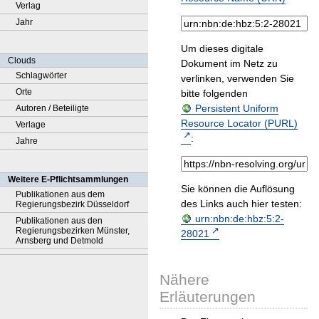
Verlag
Jahr
Um dieses digitale
Clouds
Dokument im Netz zu
Schlagwörter
verlinken, verwenden Sie
Orte
bitte folgenden
Persistent Uniform
Autoren / Beteiligte
Resource Locator (PURL)
Verlage
:
Jahre
Weitere E-Pflichtsammlungen
Sie können die Auflösung
Publikationen aus dem
des Links auch hier testen:
Regierungsbezirk Düsseldorf
urn:nbn:de:hbz:5:2-
Publikationen aus den
Regierungsbezirken Münster,
28021
Arnsberg und Detmold
Nähere
Erläuterungen