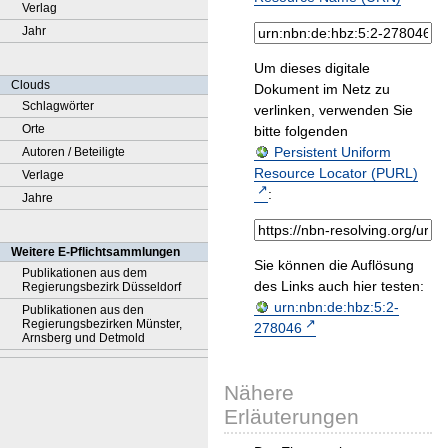
Verlag
Jahr
Um dieses digitale
Clouds
Dokument im Netz zu
Schlagwörter
verlinken, verwenden Sie
Orte
bitte folgenden
Persistent Uniform
Autoren / Beteiligte
Resource Locator (PURL)
Verlage
:
Jahre
Weitere E-Pflichtsammlungen
Sie können die Auflösung
Publikationen aus dem
des Links auch hier testen:
Regierungsbezirk Düsseldorf
urn:nbn:de:hbz:5:2-
Publikationen aus den
Regierungsbezirken Münster,
278046
Arnsberg und Detmold
Nähere
Erläuterungen