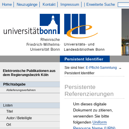
Home
Neuzugänge
Kontakt
Impressum
Erweiterte Suche
Persistent Identifier
Sie sind hier:
E-Pflicht-Sammlung
→
Elektronische Publikationen aus
Persistent Identifier
dem Regierungsbezirk Köln
Pflichtabgabe
Persistente
Ablieferungsverfahren
Referenzierungen
Um dieses digitale
Listen
Dokument zu zitieren,
Titel
verwenden Sie bitte
Autor / Beteiligte
folgenden
Uniform
Ort
Resource Name (URN)