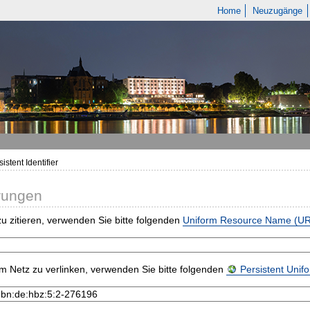
Home
Neuzugänge
istent Identifier
rungen
u zitieren, verwenden Sie bitte folgenden
Uniform Resource Name (U
m Netz zu verlinken, verwenden Sie bitte folgenden
Persistent Uni