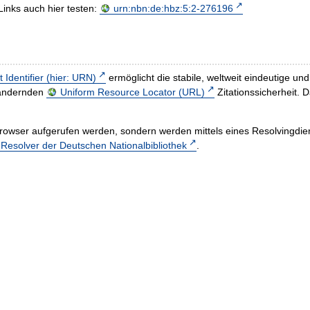
Links auch hier testen:
urn:nbn:de:hbz:5:2-276196
t Identifier (hier: URN)
ermöglicht die stabile, weltweit eindeutige 
h ändernden
Uniform Resource Locator (URL)
Zitationssicherheit. 
rowser aufgerufen werden, sondern werden mittels eines Resolvingdiens
esolver der Deutschen Nationalbibliothek
.