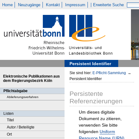
Home
Neuzugänge
Kontakt
Impressum
Erweiterte Suche
Persistent Identifier
Sie sind hier:
E-Pflicht-Sammlung
→
Elektronische Publikationen aus
Persistent Identifier
dem Regierungsbezirk Köln
Pflichtabgabe
Persistente
Ablieferungsverfahren
Referenzierungen
Um dieses digitale
Listen
Dokument zu zitieren,
Titel
verwenden Sie bitte
Autor / Beteiligte
folgenden
Uniform
Ort
Resource Name (URN)