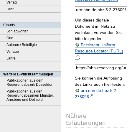
Verlag
Jahr
Um dieses digitale
Clouds
Dokument im Netz zu
Schlagwörter
verlinken, verwenden Sie
Orte
bitte folgenden
Persistent Uniform
Autoren / Beteiligte
Resource Locator (PURL)
Verlage
:
Jahre
Weitere E-Pflichtsammlungen
Sie können die Auflösung
Publikationen aus dem
des Links auch hier testen:
Regierungsbezirk Düsseldorf
urn:nbn:de:hbz:5:2-
Publikationen aus den
Regierungsbezirken Münster,
276096
Arnsberg und Detmold
Nähere
Erläuterungen