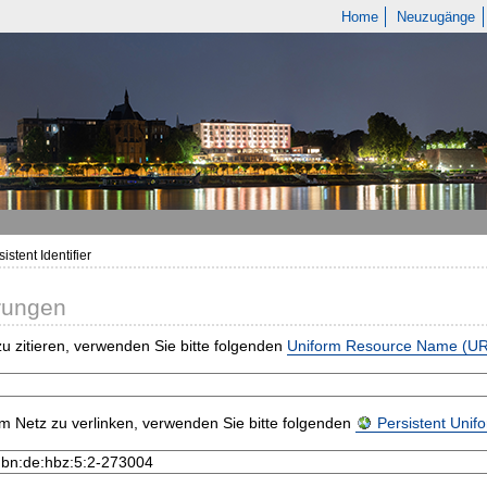
Home
Neuzugänge
istent Identifier
rungen
u zitieren, verwenden Sie bitte folgenden
Uniform Resource Name (U
m Netz zu verlinken, verwenden Sie bitte folgenden
Persistent Uni