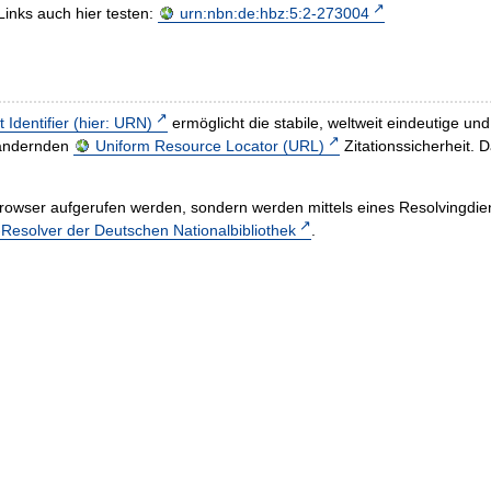
Links auch hier testen:
urn:nbn:de:hbz:5:2-273004
t Identifier (hier: URN)
ermöglicht die stabile, weltweit eindeutige 
h ändernden
Uniform Resource Locator (URL)
Zitationssicherheit. 
rowser aufgerufen werden, sondern werden mittels eines Resolvingdiens
esolver der Deutschen Nationalbibliothek
.