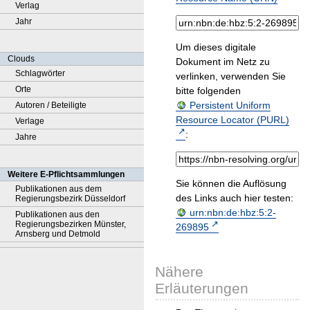
Verlag
Jahr
Um dieses digitale
Clouds
Dokument im Netz zu
Schlagwörter
verlinken, verwenden Sie
Orte
bitte folgenden
Persistent Uniform
Autoren / Beteiligte
Resource Locator (PURL)
Verlage
:
Jahre
Weitere E-Pflichtsammlungen
Sie können die Auflösung
Publikationen aus dem
des Links auch hier testen:
Regierungsbezirk Düsseldorf
urn:nbn:de:hbz:5:2-
Publikationen aus den
Regierungsbezirken Münster,
269895
Arnsberg und Detmold
Nähere
Erläuterungen