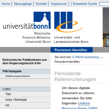
Home
Neuzugänge
Kontakt
Impressum
Erweiterte Suche
Persistent Identifier
Sie sind hier:
E-Pflicht-Sammlung
→
Elektronische Publikationen aus
Persistent Identifier
dem Regierungsbezirk Köln
Pflichtabgabe
Persistente
Ablieferungsverfahren
Referenzierungen
Um dieses digitale
Listen
Dokument zu zitieren,
Titel
verwenden Sie bitte
Autor / Beteiligte
folgenden
Uniform
Ort
Resource Name (URN)