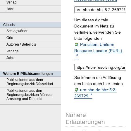
Verlag
Jahr
Um dieses digitale
Clouds
Dokument im Netz zu
Schlagwörter
verlinken, verwenden Sie
Orte
bitte folgenden
Persistent Uniform
Autoren / Beteiligte
Resource Locator (PURL)
Verlage
:
Jahre
Weitere E-Pflichtsammlungen
Sie können die Auflösung
Publikationen aus dem
des Links auch hier testen:
Regierungsbezirk Düsseldorf
urn:nbn:de:hbz:5:2-
Publikationen aus den
Regierungsbezirken Münster,
269729
Arnsberg und Detmold
Nähere
Erläuterungen