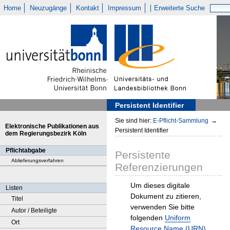
Home
Neuzugänge
Kontakt
Impressum
Erweiterte Suche
Persistent Identifier
Sie sind hier:
E-Pflicht-Sammlung
→
Elektronische Publikationen aus
Persistent Identifier
dem Regierungsbezirk Köln
Pflichtabgabe
Persistente
Ablieferungsverfahren
Referenzierungen
Um dieses digitale
Listen
Dokument zu zitieren,
Titel
verwenden Sie bitte
Autor / Beteiligte
folgenden
Uniform
Ort
Resource Name (URN)