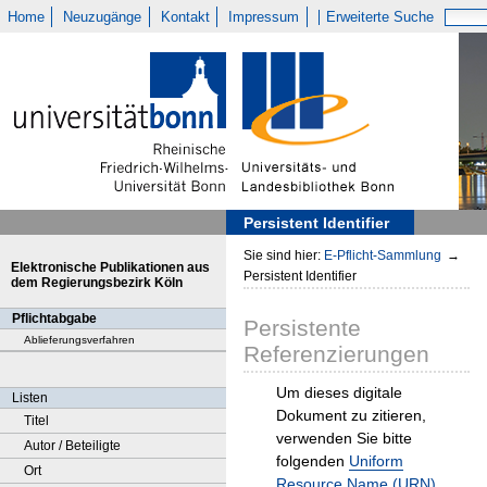
Home
Neuzugänge
Kontakt
Impressum
Erweiterte Suche
Persistent Identifier
Sie sind hier:
E-Pflicht-Sammlung
→
Elektronische Publikationen aus
Persistent Identifier
dem Regierungsbezirk Köln
Pflichtabgabe
Persistente
Ablieferungsverfahren
Referenzierungen
Um dieses digitale
Listen
Dokument zu zitieren,
Titel
verwenden Sie bitte
Autor / Beteiligte
folgenden
Uniform
Ort
Resource Name (URN)