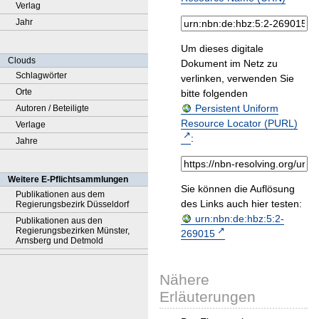
Verlag
Jahr
Um dieses digitale
Clouds
Dokument im Netz zu
Schlagwörter
verlinken, verwenden Sie
Orte
bitte folgenden
Persistent Uniform
Autoren / Beteiligte
Resource Locator (PURL)
Verlage
:
Jahre
Weitere E-Pflichtsammlungen
Sie können die Auflösung
Publikationen aus dem
des Links auch hier testen:
Regierungsbezirk Düsseldorf
urn:nbn:de:hbz:5:2-
Publikationen aus den
Regierungsbezirken Münster,
269015
Arnsberg und Detmold
Nähere
Erläuterungen