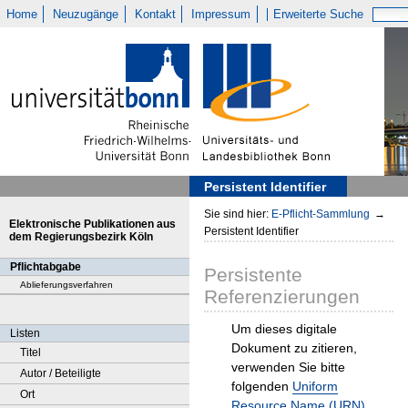
Home
Neuzugänge
Kontakt
Impressum
Erweiterte Suche
Persistent Identifier
Sie sind hier:
E-Pflicht-Sammlung
→
Elektronische Publikationen aus
Persistent Identifier
dem Regierungsbezirk Köln
Pflichtabgabe
Persistente
Ablieferungsverfahren
Referenzierungen
Um dieses digitale
Listen
Dokument zu zitieren,
Titel
verwenden Sie bitte
Autor / Beteiligte
folgenden
Uniform
Ort
Resource Name (URN)