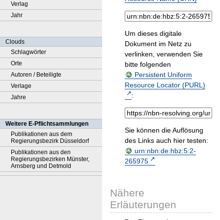
Verlag
Jahr
Um dieses digitale
Clouds
Dokument im Netz zu
Schlagwörter
verlinken, verwenden Sie
Orte
bitte folgenden
Persistent Uniform
Autoren / Beteiligte
Resource Locator (PURL)
Verlage
:
Jahre
Weitere E-Pflichtsammlungen
Sie können die Auflösung
Publikationen aus dem
des Links auch hier testen:
Regierungsbezirk Düsseldorf
urn:nbn:de:hbz:5:2-
Publikationen aus den
Regierungsbezirken Münster,
265975
Arnsberg und Detmold
Nähere
Erläuterungen