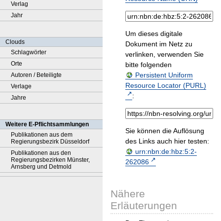
Verlag
Jahr
Um dieses digitale
Clouds
Dokument im Netz zu
Schlagwörter
verlinken, verwenden Sie
Orte
bitte folgenden
Persistent Uniform
Autoren / Beteiligte
Resource Locator (PURL)
Verlage
:
Jahre
Weitere E-Pflichtsammlungen
Sie können die Auflösung
Publikationen aus dem
des Links auch hier testen:
Regierungsbezirk Düsseldorf
urn:nbn:de:hbz:5:2-
Publikationen aus den
Regierungsbezirken Münster,
262086
Arnsberg und Detmold
Nähere
Erläuterungen