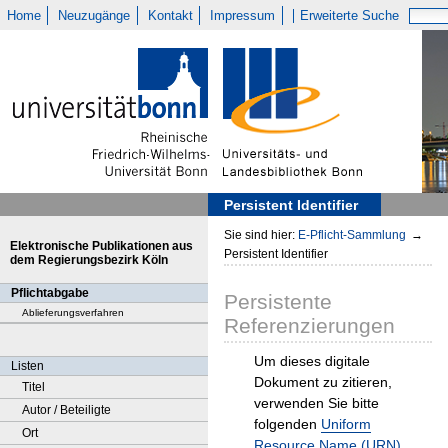
Home
Neuzugänge
Kontakt
Impressum
Erweiterte Suche
Persistent Identifier
Sie sind hier:
E-Pflicht-Sammlung
→
Elektronische Publikationen aus
Persistent Identifier
dem Regierungsbezirk Köln
Pflichtabgabe
Persistente
Ablieferungsverfahren
Referenzierungen
Um dieses digitale
Listen
Dokument zu zitieren,
Titel
verwenden Sie bitte
Autor / Beteiligte
folgenden
Uniform
Ort
Resource Name (URN)