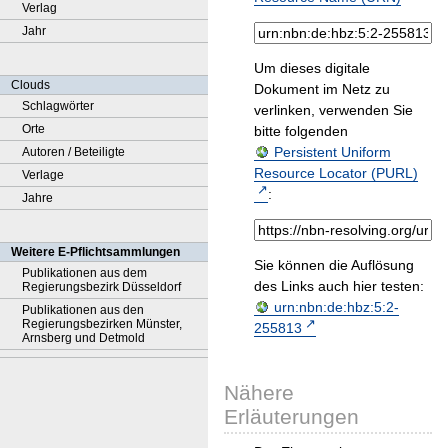
Verlag
Jahr
Um dieses digitale
Clouds
Dokument im Netz zu
Schlagwörter
verlinken, verwenden Sie
Orte
bitte folgenden
Persistent Uniform
Autoren / Beteiligte
Resource Locator (PURL)
Verlage
:
Jahre
Weitere E-Pflichtsammlungen
Sie können die Auflösung
Publikationen aus dem
des Links auch hier testen:
Regierungsbezirk Düsseldorf
urn:nbn:de:hbz:5:2-
Publikationen aus den
Regierungsbezirken Münster,
255813
Arnsberg und Detmold
Nähere
Erläuterungen