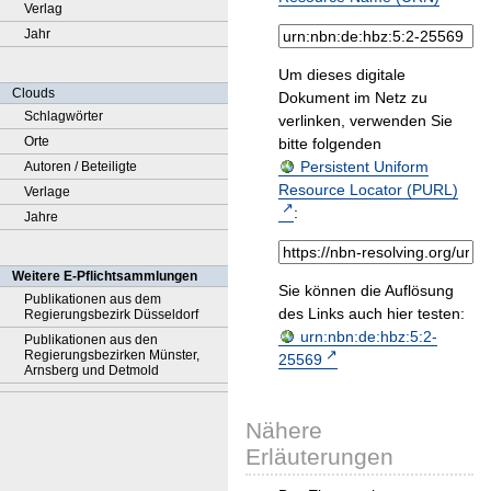
Verlag
Jahr
Um dieses digitale
Clouds
Dokument im Netz zu
Schlagwörter
verlinken, verwenden Sie
Orte
bitte folgenden
Persistent Uniform
Autoren / Beteiligte
Resource Locator (PURL)
Verlage
:
Jahre
Weitere E-Pflichtsammlungen
Sie können die Auflösung
Publikationen aus dem
des Links auch hier testen:
Regierungsbezirk Düsseldorf
urn:nbn:de:hbz:5:2-
Publikationen aus den
Regierungsbezirken Münster,
25569
Arnsberg und Detmold
Nähere
Erläuterungen