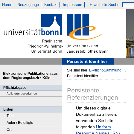
Home
Neuzugänge
Kontakt
Impressum
Erweiterte Suche
Persistent Identifier
Sie sind hier:
E-Pflicht-Sammlung
→
Elektronische Publikationen aus
Persistent Identifier
dem Regierungsbezirk Köln
Pflichtabgabe
Persistente
Ablieferungsverfahren
Referenzierungen
Um dieses digitale
Listen
Dokument zu zitieren,
Titel
verwenden Sie bitte
Autor / Beteiligte
folgenden
Uniform
Ort
Resource Name (URN)