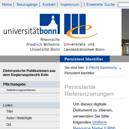
Home
Neuzugänge
Kontakt
Impressum
Erweiterte Suche
Persistent Identifier
Sie sind hier:
E-Pflicht-Sammlung
→
Elektronische Publikationen aus
Persistent Identifier
dem Regierungsbezirk Köln
Pflichtabgabe
Persistente
Ablieferungsverfahren
Referenzierungen
Um dieses digitale
Listen
Dokument zu zitieren,
Titel
verwenden Sie bitte
Autor / Beteiligte
folgenden
Uniform
Ort
Resource Name (URN)