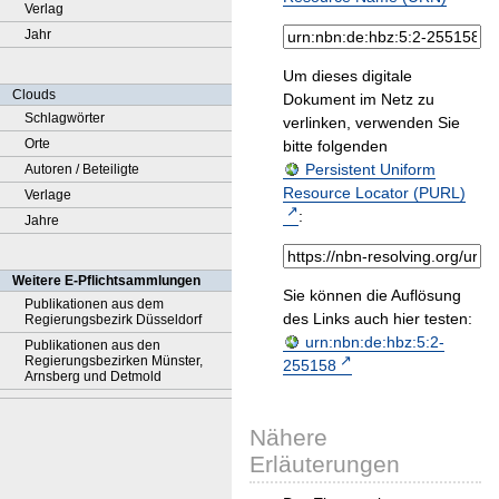
Verlag
Jahr
Um dieses digitale
Clouds
Dokument im Netz zu
Schlagwörter
verlinken, verwenden Sie
Orte
bitte folgenden
Persistent Uniform
Autoren / Beteiligte
Resource Locator (PURL)
Verlage
:
Jahre
Weitere E-Pflichtsammlungen
Sie können die Auflösung
Publikationen aus dem
des Links auch hier testen:
Regierungsbezirk Düsseldorf
urn:nbn:de:hbz:5:2-
Publikationen aus den
Regierungsbezirken Münster,
255158
Arnsberg und Detmold
Nähere
Erläuterungen