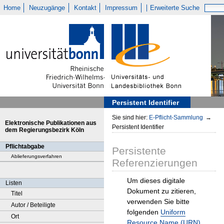
Home
Neuzugänge
Kontakt
Impressum
Erweiterte Suche
Persistent Identifier
Sie sind hier:
E-Pflicht-Sammlung
→
Elektronische Publikationen aus
Persistent Identifier
dem Regierungsbezirk Köln
Pflichtabgabe
Persistente
Ablieferungsverfahren
Referenzierungen
Um dieses digitale
Listen
Dokument zu zitieren,
Titel
verwenden Sie bitte
Autor / Beteiligte
folgenden
Uniform
Ort
Resource Name (URN)