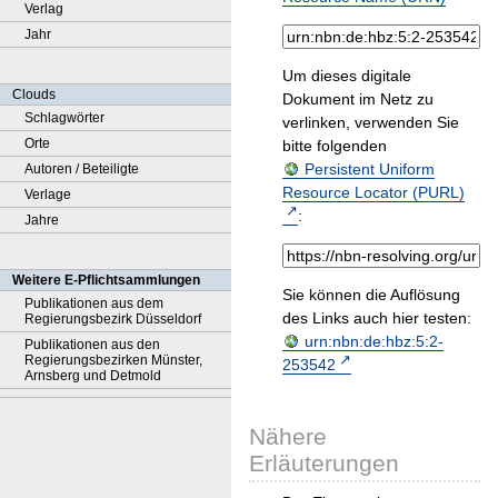
Verlag
Jahr
Um dieses digitale
Clouds
Dokument im Netz zu
Schlagwörter
verlinken, verwenden Sie
Orte
bitte folgenden
Persistent Uniform
Autoren / Beteiligte
Resource Locator (PURL)
Verlage
:
Jahre
Weitere E-Pflichtsammlungen
Sie können die Auflösung
Publikationen aus dem
des Links auch hier testen:
Regierungsbezirk Düsseldorf
urn:nbn:de:hbz:5:2-
Publikationen aus den
Regierungsbezirken Münster,
253542
Arnsberg und Detmold
Nähere
Erläuterungen