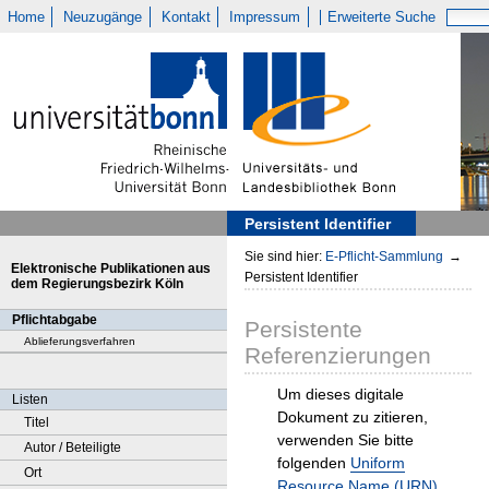
Home
Neuzugänge
Kontakt
Impressum
Erweiterte Suche
Persistent Identifier
Sie sind hier:
E-Pflicht-Sammlung
→
Elektronische Publikationen aus
Persistent Identifier
dem Regierungsbezirk Köln
Pflichtabgabe
Persistente
Ablieferungsverfahren
Referenzierungen
Um dieses digitale
Listen
Dokument zu zitieren,
Titel
verwenden Sie bitte
Autor / Beteiligte
folgenden
Uniform
Ort
Resource Name (URN)