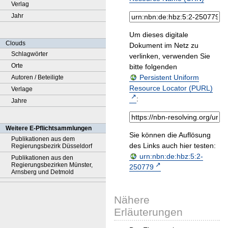
Verlag
Jahr
Um dieses digitale
Clouds
Dokument im Netz zu
Schlagwörter
verlinken, verwenden Sie
Orte
bitte folgenden
Persistent Uniform
Autoren / Beteiligte
Resource Locator (PURL)
Verlage
:
Jahre
Weitere E-Pflichtsammlungen
Sie können die Auflösung
Publikationen aus dem
des Links auch hier testen:
Regierungsbezirk Düsseldorf
urn:nbn:de:hbz:5:2-
Publikationen aus den
Regierungsbezirken Münster,
250779
Arnsberg und Detmold
Nähere
Erläuterungen