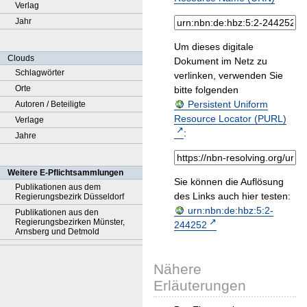
Verlag
Jahr
Um dieses digitale
Clouds
Dokument im Netz zu
Schlagwörter
verlinken, verwenden Sie
Orte
bitte folgenden
Persistent Uniform
Autoren / Beteiligte
Resource Locator (PURL)
Verlage
:
Jahre
Weitere E-Pflichtsammlungen
Sie können die Auflösung
Publikationen aus dem
des Links auch hier testen:
Regierungsbezirk Düsseldorf
urn:nbn:de:hbz:5:2-
Publikationen aus den
Regierungsbezirken Münster,
244252
Arnsberg und Detmold
Nähere
Erläuterungen