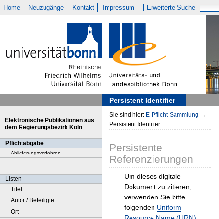
Home
Neuzugänge
Kontakt
Impressum
Erweiterte Suche
Persistent Identifier
Sie sind hier:
E-Pflicht-Sammlung
→
Elektronische Publikationen aus
Persistent Identifier
dem Regierungsbezirk Köln
Pflichtabgabe
Persistente
Ablieferungsverfahren
Referenzierungen
Um dieses digitale
Listen
Dokument zu zitieren,
Titel
verwenden Sie bitte
Autor / Beteiligte
folgenden
Uniform
Ort
Resource Name (URN)